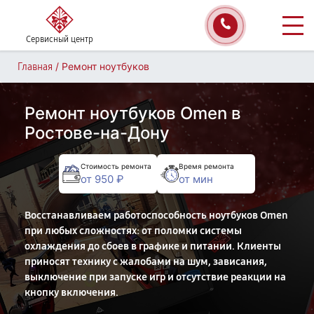
Сервисный центр
/
Ремонт ноутбуков
Главная
Ремонт ноутбуков Omen в
Ростове-на-Дону
Стоимость ремонта
Время ремонта
от 950 ₽
от мин
Восстанавливаем работоспособность ноутбуков Omen
при любых сложностях: от поломки системы
охлаждения до сбоев в графике и питании. Клиенты
приносят технику с жалобами на шум, зависания,
выключение при запуске игр и отсутствие реакции на
кнопку включения.